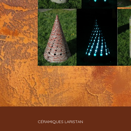
CÉRAMIQUES LARISTAN